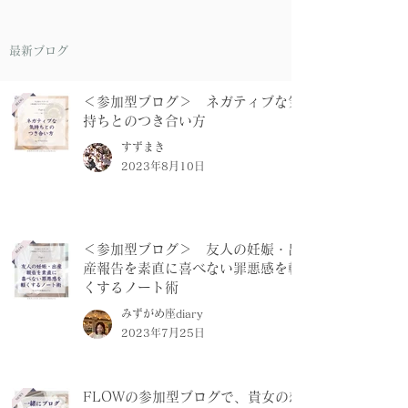
最新ブログ
＜参加型ブログ＞ ネガティブな気
持ちとのつき合い方
すずまき
2023年8月10日
＜参加型ブログ＞ 友人の妊娠・出
産報告を素直に喜べない罪悪感を軽
くするノート術
みずがめ座diary
2023年7月25日
FLOWの参加型ブログで、貴女の想