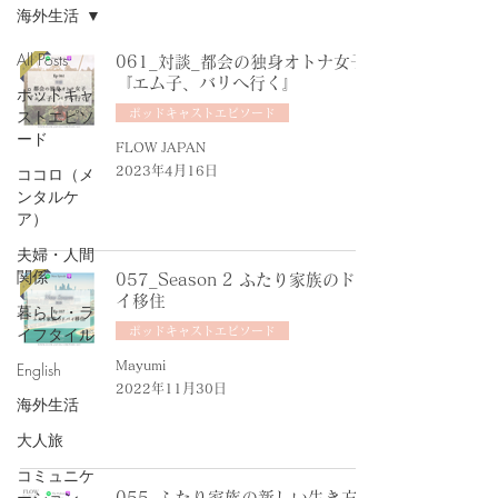
海外生活
All Posts
061_対談_都会の独身オトナ女子
『エム子、バリへ行く』
ポッドキャ
ストエピソ
ポッドキャストエピソード
ード
FLOW JAPAN
ココロ（メ
2023年4月16日
ンタルケ
ア）
夫婦・人間
関係
057_Season 2 ふたり家族のドバ
イ移住
暮らし・ラ
イフタイル
ポッドキャストエピソード
Mayumi
English
2022年11月30日
海外生活
大人旅
コミュニケ
ーション
055_ふたり家族の新しい生き方〜