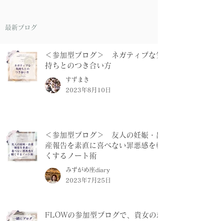
最新ブログ
＜参加型ブログ＞ ネガティブな気
持ちとのつき合い方
すずまき
2023年8月10日
＜参加型ブログ＞ 友人の妊娠・出
産報告を素直に喜べない罪悪感を軽
くするノート術
みずがめ座diary
2023年7月25日
FLOWの参加型ブログで、貴女の想