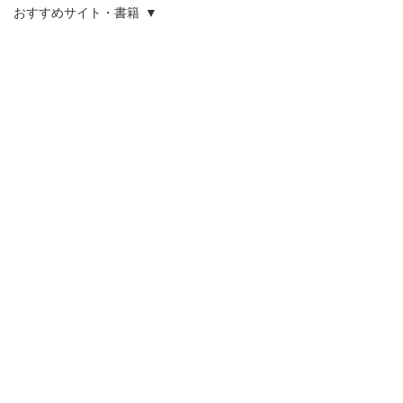
おすすめサイト・書籍
All Posts
近日公開予定
ポッドキャストエピソー
ド
その他のカテゴリーの記事を見まし
ココロ（メンタルケア）
ょう。
夫婦・人間関係
暮らし・ライフタイル
English
海外生活
大人旅
コミュニケーション
FLOWは周りや社会からの期待や固定観念から解放
され、それぞれの状況に置かれた女性たちが自分ら
おすすめサイト・書籍
しい選択をし、
人生を楽しく生きる、
最新ニュース・お知らせ
そんな女性の多様な幸せのカタチや
ストーリーを応援します。