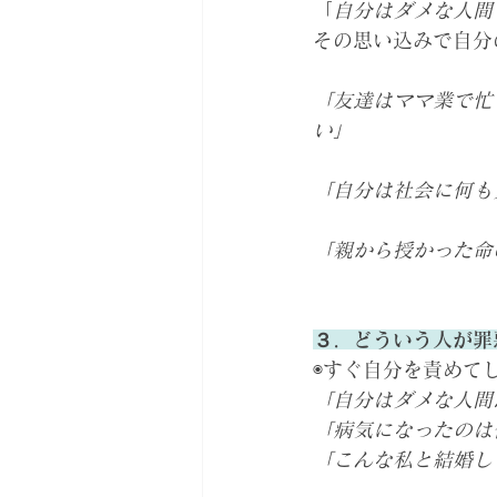
「
自分はダメな人間
その思い込みで自分
「友達はママ業で忙
い」
「自分は社会に何も
「親から授かった命
３．どういう人が罪
◉すぐ自分を責めて
「自分はダメな人間
「病気になったのは
「こんな私と結婚し