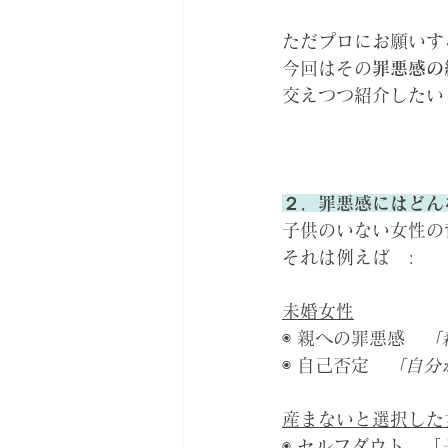
ただプロにお願いす
今回はその
罪悪感の
交えつつ紹介したい
２．罪悪感にはどん
子供のいない女性の
それは例えば　:
未婚女性
◉ 親への罪悪感　
「
◉ 自己否定　
「自分
産まないと選択した
◉ セルフダウト　「