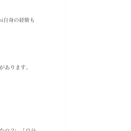
mi自身の経験も
があります。
なの？
」「
自分