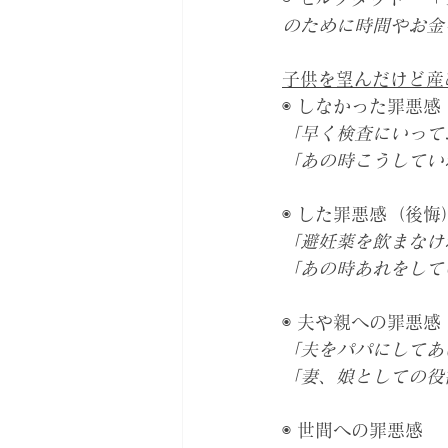
のために時間やお金
子供を望んだけど産
◉ しなかった罪悪感
「早く検査にいって
「あの時こうしてい
◉ した罪悪感（後悔
「避妊薬を飲まなけ
「あの時あれをして
◉ 夫や親への罪悪感
「夫をパパにしてあ
「妻、娘としての役
◉ 世間への罪悪感