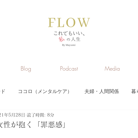
Blog
Podcast
Media
ード
ココロ（メンタルケア）
夫婦・人間関係
暮
旅
コミュニケーション
おすすめサイト・書籍
21年5月28日
読了時間: 8分
の女性が抱く「罪悪感」