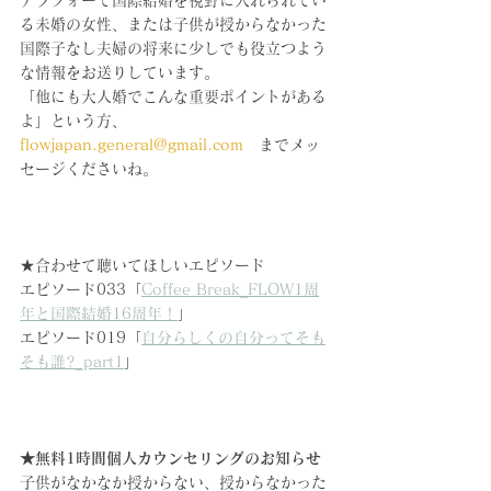
アラフォーで国際結婚を視野に入れられてい
る未婚の女性、または子供が授からなかった
国際子なし夫婦の将来に少しでも役立つよう
な情報をお送りしています。
「他にも大人婚でこんな重要ポイントがある
よ」という方、
flowjapan.general@gmail.com
　までメッ
セージくださいね。
★合わせて聴いてほしいエピソード
エピソード033「
Coffee Break_FLOW1周
年と国際結婚16周年！
」
エピソード019「
自分らしくの自分ってそも
そも誰?_part1
」
★無料1時間個人カウンセリングのお知らせ
子供がなかなか授からない、授からなかった