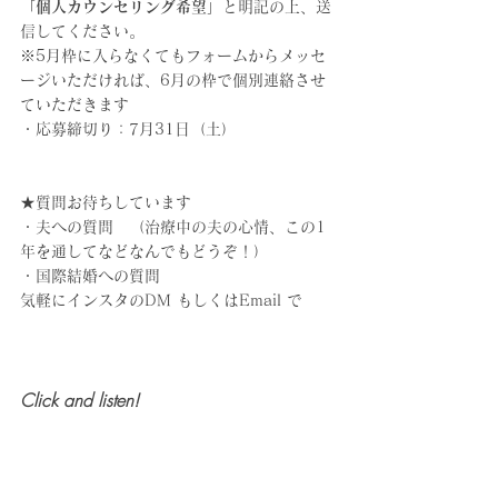
「
個人カウンセリング希望
」と明記の上、送
信してください。
※5月枠に入らなくてもフォームからメッセ
ージいただければ、6月の枠で個別連絡させ
ていただきます
・応募締切り：7月31日（土）
★質問お待ちしています
・夫への質問　（治療中の夫の心情、この1
年を通してなどなんでもどうぞ！）
・国際結婚への質問
気軽にインスタのDM もしくはEmail で
Click and listen!