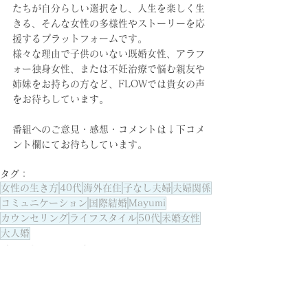
たちが自分らしい選択をし、人生を楽しく生
きる、そんな女性の多様性やストーリーを応
援するプラットフォームです。
様々な理由で子供のいない既婚女性、アラフ
ォー独身女性、または不妊治療で悩む親友や
姉妹をお持ちの方など、FLOWでは貴女の声
をお待ちしています。
番組へのご意見・感想・コメントは↓下コメ
ント欄にてお待ちしています。
タグ：
女性の生き方
40代
海外在住
子なし夫婦
夫婦関係
コミュニケーション
国際結婚
Mayumi
カウンセリング
ライフスタイル
50代
未婚女性
大人婚
ポッドキャストエピソード
夫婦・人間関係