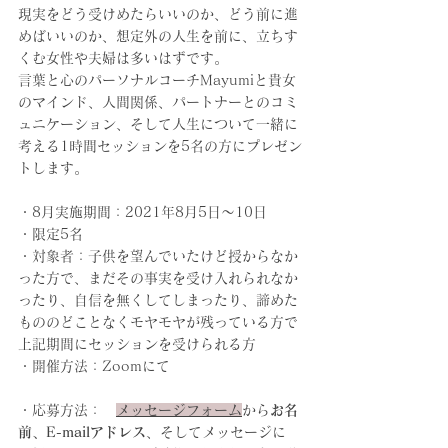
現実をどう受けめたらいいのか、どう前に進
めばいいのか、想定外の人生を前に、立ちす
くむ女性や夫婦は多いはずです。
言葉と心のパーソナルコーチMayumiと貴女
のマインド、人間関係、パートナーとのコミ
ュニケーション、そして人生について一緒に
考える1時間セッションを5名の方にプレゼン
トします。
・8月実施期間：2021年8月5日〜10日
・限定5名　
・対象者：子供を望んでいたけど授からなか
った方で、まだその事実を受け入れられなか
ったり、自信を無くしてしまったり、諦めた
もののどことなくモヤモヤが残っている方で
上記期間にセッションを受けられる方
・開催方法：Zoomにて
・応募方法：　
メッセージフォーム
から
お名
前、E-mailアドレス
、そしてメッセージに