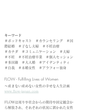
キーワード
＃ポッドキャスト　＃カウンセリング　＃国
際結婚　＃子なし夫婦　＃不妊治療
＃カナダ　＃コミュニケーション　＃夫婦　
＃不妊　＃不妊治療卒業　＃個人セッション
＃多国籍　＃大人婚　＃アイデンティティ　
＃自我　＃未婚女性　＃アラフォー独身
FLOW - Fulfilling Lives of Women
〜産まない産めない
女性の幸せな人生
計画
www.flow-japan.com
FLOWは周りや社会からの期待や固定観念か
ら解放され、それぞれの状況に置かれた女性