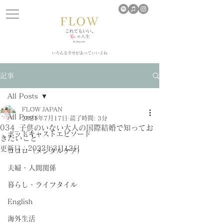
​いろんな幸せがあっていいよね
記事
All Posts
FLOW JAPAN
All Posts
2021年7月17日
読了時間: 3分
034_子供のいない大人の国際結婚で知ってお
ポッドキャストエピソード
きたいこと
更新日：
2022年3月12日
ココロ（メンタルケア）
夫婦・人間関係
暮らし・ライフタイル
English
海外生活